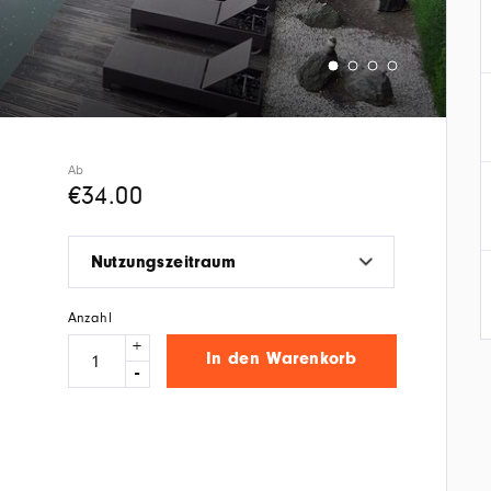
Ab
€
34.00
Nutzungszeitraum
Anzahl
+
In den Warenkorb
-